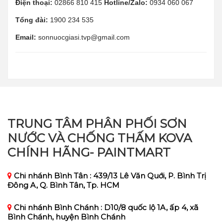
Điện thoại:
02866 810 415
Hotline/Zalo:
0934 060 067
Tổng đài:
1900 234 535
Email:
sonnuocgiasi.tvp@gmail.com
TRUNG TÂM PHÂN PHỐI SƠN
NƯỚC VÀ CHỐNG THẤM KOVA
CHÍNH HÃNG- PAINTMART
Chi nhánh Bình Tân : 439/13 Lê Văn Quới, P. Bình Trị
Đông A, Q. Bình Tân, Tp. HCM
Chi nhánh Bình Chánh : D10/8 quốc lộ 1A, ấp 4, xã
Bình Chánh, huyện Bình Chánh