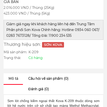
GIÁ BÁN
2.016.000 VND / Thùng (25Kg)
423.000 VND / Thùng (5Kg)
Giảm giá ngay khi khách hàng liên hệ đến Trung Tâm
Phân phối Sơn Kova Chính hãng: Hotline 0934 060 067/
0283 7673128/ Tổng Đài: 11900 234 535
Thương hiệu sơn:
SƠN KOVA
Mã sản phẩm:
K-209
Trạng thái:
Có hàng
Mô tả
Câu hỏi về sản phẩm (0)
Đánh giá (0)
Sơn lót chống kiềm ngoại thất Kova K-209 thuộc dòng sơn
lót hệ nước trên cở sở chất tạo màng Methyl Methacrylat.