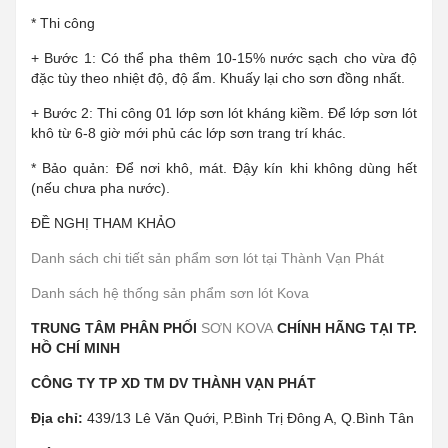
* Thi công
+ Bước 1: Có thể pha thêm 10-15% nước sạch cho vừa độ
đặc tùy theo nhiệt độ, độ ẩm. Khuấy lại cho sơn đồng nhất.
+ Bước 2: Thi công 01 lớp sơn lót kháng kiềm. Để lớp sơn lót
khô từ 6-8 giờ mới phủ các lớp sơn trang trí khác.
* Bảo quản: Để nơi khô, mát. Đậy kín khi không dùng hết
(nếu chưa pha nước).
ĐỀ NGHỊ THAM KHẢO
Danh sách chi tiết sản phẩm sơn lót tại Thành Vạn Phát
Danh sách hệ thống sản phẩm sơn lót Kova
TRUNG TÂM PHÂN PHỐI
SƠN KOVA
CHÍNH HÃNG TẠI TP.
HỒ CHÍ MINH
CÔNG TY TP XD TM DV THÀNH VẠN PHÁT
Địa chỉ:
439/13 Lê Văn Quới, P.Bình Trị Đông A, Q.Bình Tân