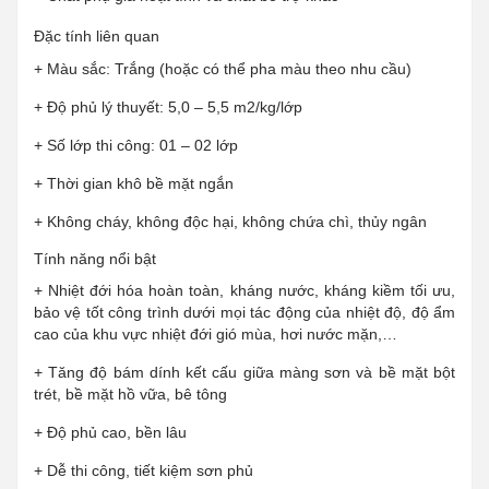
Đặc tính liên quan
+ Màu sắc: Trắng (hoặc có thể pha màu theo nhu cầu)
+ Độ phủ lý thuyết: 5,0 – 5,5 m2/kg/lớp
+ Số lớp thi công: 01 – 02 lớp
+ Thời gian khô bề mặt ngắn
+ Không cháy, không độc hại, không chứa chì, thủy ngân
Tính năng nổi bật
+ Nhiệt đới hóa hoàn toàn, kháng nước, kháng kiềm tối ưu,
bảo vệ tốt công trình dưới mọi tác động của nhiệt độ, độ ẩm
cao của khu vực nhiệt đới gió mùa, hơi nước mặn,…
+ Tăng độ bám dính kết cấu giữa màng sơn và bề mặt bột
trét, bề mặt hồ vữa, bê tông
+ Độ phủ cao, bền lâu
+ Dễ thi công, tiết kiệm sơn phủ