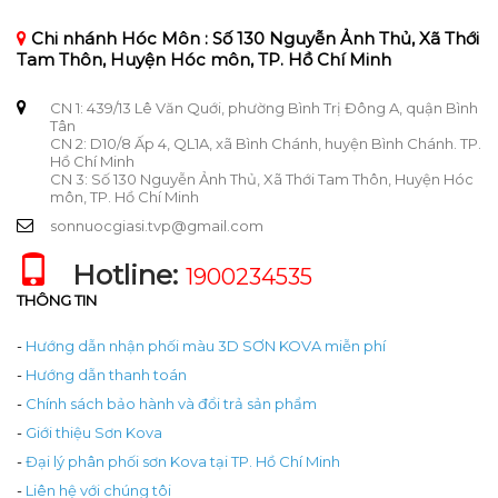
Chi nhánh Hóc Môn : Số 130 Nguyễn Ảnh Thủ, Xã Thới
Tam Thôn, Huyện Hóc môn, TP. Hồ Chí Minh
CN 1: 439/13 Lê Văn Quới, phường Bình Trị Đông A, quận Bình
Tân
CN 2: D10/8 Ấp 4, QL1A, xã Bình Chánh, huyện Bình Chánh. TP.
Hồ Chí Minh
CN 3: Số 130 Nguyễn Ảnh Thủ, Xã Thới Tam Thôn, Huyện Hóc
môn, TP. Hồ Chí Minh
sonnuocgiasi.tvp@gmail.com
Hotline:
1900234535
THÔNG TIN
-
Hướng dẫn nhận phối màu 3D SƠN KOVA miễn phí
-
Hướng dẫn thanh toán
-
Chính sách bảo hành và đổi trả sản phẩm
-
Giới thiệu Sơn Kova
-
Đại lý phân phối sơn Kova tại TP. Hồ Chí Minh
-
Liên hệ với chúng tôi