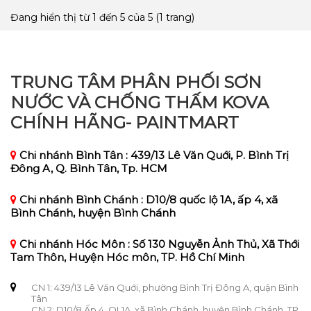
Đang hiển thị từ 1 đến 5 của 5 (1 trang)
TRUNG TÂM PHÂN PHỐI SƠN
NƯỚC VÀ CHỐNG THẤM KOVA
CHÍNH HÃNG- PAINTMART
Chi nhánh Bình Tân : 439/13 Lê Văn Quới, P. Bình Trị
Đông A, Q. Bình Tân, Tp. HCM
Chi nhánh Bình Chánh : D10/8 quốc lộ 1A, ấp 4, xã
Bình Chánh, huyện Bình Chánh
Chi nhánh Hóc Môn : Số 130 Nguyễn Ảnh Thủ, Xã Thới
Tam Thôn, Huyện Hóc môn, TP. Hồ Chí Minh
CN 1: 439/13 Lê Văn Quới, phường Bình Trị Đông A, quận Bình
Tân
CN 2: D10/8 Ấp 4, QL1A, xã Bình Chánh, huyện Bình Chánh. TP.