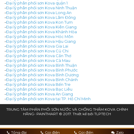
-
Đại lý phân phối sơn Kova quận 1
-
Đại lý phân phối sơn Kova Ninh Thuận
-
Đại lý phân phối sơn Kova Long An
-
Đại lý phân phối sơn Kova Lâm Đồng
-
Đại lý phân phối sơn Kova Kon Tum
-
Đại lý phân phối sơn Kova Kiên Giang
-
Đại lý phân phối sơn Kova Khánh Hòa
-
Đại lý phân phối sơn Kova Hóc Môn
-
Đại lý phân phối sơn Kova Hậu Giang
-
Đại lý phân phối sơn Kova Gia Lai
-
Đại lý phân phối sơn Kova Củ Chi
-
Đại lý phân phối sơn Kova Cần Thơ
-
Đại lý phân phối sơn Kova Cà Mau
-
Đại lý phân phối sơn Kova Bình Thuận
-
Đại lý phân phối sơn Kova Bình Phước
-
Đại lý phân phối sơn Kova Bình Dương
-
Đại lý phân phối sơn Kova Bình Chánh
-
Đại lý phân phối sơn Kova Bến Tre
-
Đại lý phân phối sơn Kova Bạc Liêu
-
Đại lý phân phối sơn Kova An Giang
-
Đại lý phân phối sơn Kova tại TP. Hồ Chí Minh
TRUNG TÂM PHÂN PHỐI SƠN NƯỚC VÀ CHỐNG THẤM KOVA CHÍNH
HÃNG- PAINTMART © 2017. Thiết kế bởi
TLPTECH
Tổng đài
Gọi điện
Gọi điện
Zalo