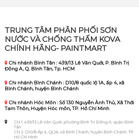
TRUNG TÂM PHÂN PHỐI SƠN
NƯỚC VÀ CHỐNG THẤM KOVA
CHÍNH HÃNG- PAINTMART
Chi nhánh Bình Tân : 439/13 Lê Văn Quới, P. Bình Trị
Đông A, Q. Bình Tân, Tp. HCM
Chi nhánh Bình Chánh : D10/8 quốc lộ 1A, ấp 4, xã
Bình Chánh, huyện Bình Chánh
Chi nhánh Hóc Môn : Số 130 Nguyễn Ảnh Thủ, Xã Thới
Tam Thôn, Huyện Hóc môn, TP. Hồ Chí Minh
CN 1: 439/13 Lê Văn Quới, phường Bình Trị Đông A, quận Bình
Tân
CN 2: D10/8 Ấp 4, QL1A, xã Bình Chánh, huyện Bình Chánh. TP.
Hồ Chí Minh