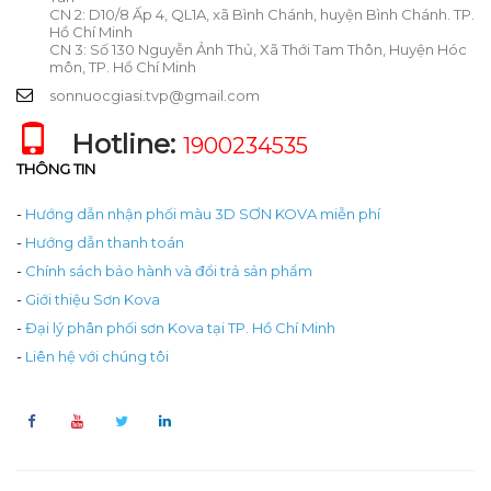
CN 2: D10/8 Ấp 4, QL1A, xã Bình Chánh, huyện Bình Chánh. TP.
Hồ Chí Minh
CN 3: Số 130 Nguyễn Ảnh Thủ, Xã Thới Tam Thôn, Huyện Hóc
môn, TP. Hồ Chí Minh
sonnuocgiasi.tvp@gmail.com
Hotline:
1900234535
THÔNG TIN
-
Hướng dẫn nhận phối màu 3D SƠN KOVA miễn phí
-
Hướng dẫn thanh toán
-
Chính sách bảo hành và đổi trả sản phẩm
-
Giới thiệu Sơn Kova
-
Đại lý phân phối sơn Kova tại TP. Hồ Chí Minh
-
Liên hệ với chúng tôi