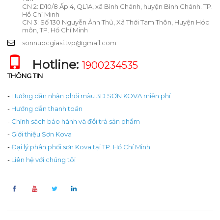
CN 2: D10/8 Ấp 4, QL1A, xã Bình Chánh, huyện Bình Chánh. TP.
Hồ Chí Minh
CN 3: Số 130 Nguyễn Ảnh Thủ, Xã Thới Tam Thôn, Huyện Hóc
môn, TP. Hồ Chí Minh
sonnuocgiasi.tvp@gmail.com
Hotline:
1900234535
THÔNG TIN
-
Hướng dẫn nhận phối màu 3D SƠN KOVA miễn phí
-
Hướng dẫn thanh toán
-
Chính sách bảo hành và đổi trả sản phẩm
-
Giới thiệu Sơn Kova
-
Đại lý phân phối sơn Kova tại TP. Hồ Chí Minh
-
Liên hệ với chúng tôi