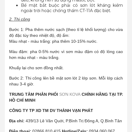
dẻo, không nên sử dụng mastic bột.
Bề mặt bắt buộc phải có sơn lót kháng kiềm
ngoài trời hoặc chống thấm CT-11A đặc biệt.
2. Thi công
Bước 1: Pha thêm nước sạch (theo tỉ lệ khối lượng) cho vừa
độ đặc tùy theo nhiệt độ, độ ẩm:
Màu nhạt - màu trắng: pha thêm 10-15% nước.
Màu đậm: pha 0-5% nước vì sơn màu đậm có độ lỏng cao
hơn màu nhạt - màu trắng.
Khuấy lại cho sơn đồng nhất.
Bước 2: Thi công lên bề mặt sơn lót 2 lớp sơn. Mỗi lớp cách
nhau 3-4 giờ.
TRUNG TÂM PHÂN PHỐI
SƠN KOVA
CHÍNH HÃNG TẠI TP.
HỒ CHÍ MINH
CÔNG TY TP XD TM DV THÀNH VẠN PHÁT
Địa chỉ:
439/13 Lê Văn Quới, P.Bình Trị Đông A, Q.Bình Tân
Điện thoại:
02866 810 415
Hotline/Zalo:
0934 060 067