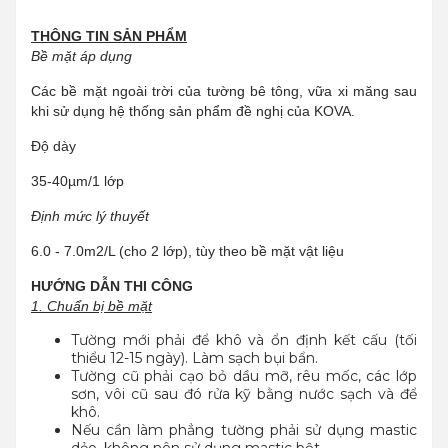
THÔNG TIN SẢN PHẨM
Bề mặt áp dụng
Các bề mặt ngoài trời của tường bê tông, vữa xi măng sau
khi sử dụng hệ thống sản phẩm đề nghị của KOVA.
Độ dày
35-40µm/1 lớp
Định mức lý thuyết
6.0 - 7.0m2/L (cho 2 lớp), tùy theo bề mặt vật liệu
HƯỚNG DẪN THI CÔNG
1. Chuẩn bị bề mặt
Tường mới phải để khô và ổn định kết cấu (tối
thiểu 12-15 ngày). Làm sạch bụi bẩn.
Tường cũ phải cạo bỏ dầu mỡ, rêu mốc, các lớp
sơn, vôi cũ sau đó rửa kỹ bằng nước sạch và để
khô.
Nếu cần làm phẳng tường phải sử dụng mastic