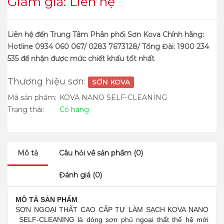
Giảm giá: Liên hệ
Liên hệ đến Trung Tâm Phân phối Sơn Kova Chính hãng:
Hotline 0934 060 067/ 0283 7673128/ Tổng Đài: 1900 234
535 để nhận được mức chiết khấu tốt nhất
Thương hiệu sơn:
SƠN KOVA
Mã sản phẩm:
KOVA NANO SELF-CLEANING
Trạng thái:
Có hàng
Mô tả
Câu hỏi về sản phẩm (0)
Đánh giá (0)
MÔ TẢ SẢN PHẨM
SƠN NGOẠI THẤT CAO CẤP TỰ LÀM SẠCH KOVA NANO
SELF-CLEANING là dòng sơn phủ ngoại thất thế hệ mới