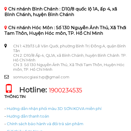
Chi nhánh Bình Chánh : D10/8 quốc lộ 1A, ấp 4, xã
Bình Chánh, huyện Bình Chánh
Chi nhánh Hóc Môn : Số 130 Nguyễn Ảnh Thủ, Xã Thới
Tam Thôn, Huyện Hóc môn, TP. Hồ Chí Minh
CN 1: 439/13 Lê Văn Quới, phường Bình Trị Đông A, quận Bình
Tân
CN 2: D10/8 Ấp 4, QL1A, xã Bình Chánh, huyện Bình Chánh. TP.
Hồ Chí Minh
CN 3: Số 130 Nguyễn Ảnh Thủ, Xã Thới Tam Thôn, Huyện Hóc
môn, TP. Hồ Chí Minh
sonnuocgiasi.tvp@gmail.com
Hotline:
1900234535
THÔNG TIN
-
Hướng dẫn nhận phối màu 3D SƠN KOVA miễn phí
-
Hướng dẫn thanh toán
-
Chính sách bảo hành và đổi trả sản phẩm