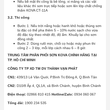
Nếu bề mặt thi công là bê tông, xi măng và các vật
liệu khác thì sơn trực tiếp hoặc sơn lên lớp chất chống
thấm KOVA CT-11A
3.2. Thi công
Bước 1: Nếu trời nắng hoặc hanh khô hoặc thùng sơn
bị đặc có thể pha thêm 5 – 10% nước sạch cho vừa
độ đặc tùy theo nhiệt độ, độ ẩm. Khuấy lại cho sơn
đồng nhất.
Bước 2: Dùng rulô mịn, chổi cọ hoặc máy phun thi
công 2 – 3 lớp, mỗi lớp cách nhau 6 – 8 giờ.
TRUNG TÂM PHÂN PHỐI SƠN KOVA CHÍNH HÃNG TẠI
TP. HỒ CHÍ MINH
CÔNG TY TP XD TM DV THÀNH VẠN PHÁT
CN1:
439/13 Lê Văn Quới, P.Bình Trị Đông A, Q.Bình Tân
CN2:
D10/8 Ấp 4, QL1A, xã Bình Chánh, huyện Bình Chánh
Điện thoại:
02866 810 415
Hotline/Zalo:
0934 060 067
Tổng đài:
1900 234 535