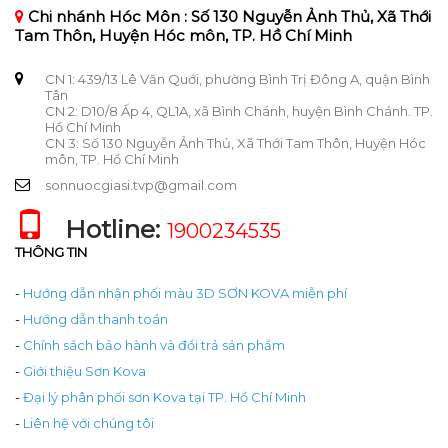
Chi nhánh Hóc Môn : Số 130 Nguyễn Ảnh Thủ, Xã Thới
Tam Thôn, Huyện Hóc môn, TP. Hồ Chí Minh
CN 1: 439/13 Lê Văn Quới, phường Bình Trị Đông A, quận Bình
Tân
CN 2: D10/8 Ấp 4, QL1A, xã Bình Chánh, huyện Bình Chánh. TP.
Hồ Chí Minh
CN 3: Số 130 Nguyễn Ảnh Thủ, Xã Thới Tam Thôn, Huyện Hóc
môn, TP. Hồ Chí Minh
sonnuocgiasi.tvp@gmail.com
Hotline:
1900234535
THÔNG TIN
-
Hướng dẫn nhận phối màu 3D SƠN KOVA miễn phí
-
Hướng dẫn thanh toán
-
Chính sách bảo hành và đổi trả sản phẩm
-
Giới thiệu Sơn Kova
-
Đại lý phân phối sơn Kova tại TP. Hồ Chí Minh
-
Liên hệ với chúng tôi