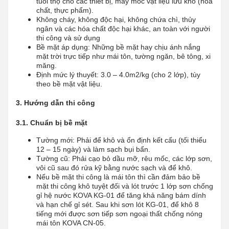
tuổi thọ cho các thiết bị, máy móc vật liệu lưu kho (hóa
chất, thực phẩm).
Không cháy, không độc hại, không chứa chì, thủy
ngân và các hóa chất độc hại khác, an toàn với người
thi công và sử dụng
Bề mặt áp dụng: Những bề mặt hay chịu ánh nắng
mặt trời trực tiếp như mái tôn, tường ngăn, bê tông, xi
măng.
Định mức lý thuyết: 3.0 – 4.0m2/kg (cho 2 lớp), tùy
theo bề mặt vật liệu.
3. Hướng dẫn thi công
3.1. Chuẩn bị bề mặt
Tường mới: Phải để khô và ổn định kết cấu (tối thiểu
12 – 15 ngày) và làm sạch bụi bẩn.
Tường cũ: Phải cạo bỏ dầu mỡ, rêu mốc, các lớp sơn,
vôi cũ sau đó rửa kỹ bằng nước sạch và để khô.
Nếu bề mặt thi công là mái tôn thì cần đảm bảo bề
mặt thi công khô tuyệt đối và lót trước 1 lớp sơn chống
gỉ hệ nước KOVA KG-01 để tăng khả năng bám dính
và hạn chế gỉ sét. Sau khi sơn lót KG-01, để khô 8
tiếng mới được sơn tiếp sơn ngoại thất chống nóng
mái tôn KOVA CN-05.