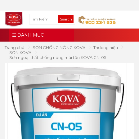
Search
DANH MỤC
Trang chủ
SƠN CHỐNG NÓNG KOVA
Thương hiệu
SƠN KOVA
Sơn ngoại thất chống nóng mái tôn KOVA CN-05