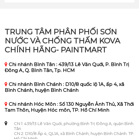
TRUNG TÂM PHÂN PHỐI SƠN
NƯỚC VÀ CHỐNG THẤM KOVA
CHÍNH HÃNG- PAINTMART
Chi nhánh Bình Tân : 439/13 Lê Văn Quới, P. Bình Trị
Đông A, Q. Bình Tân, Tp. HCM
Chi nhánh Bình Chánh : D10/8 quốc lộ 1A, ấp 4, xã
Bình Chánh, huyện Bình Chánh
Chi nhánh Hóc Môn : Số 130 Nguyễn Ảnh Thủ, Xã Thới
Tam Thôn, Huyện Hóc môn, TP. Hồ Chí Minh
CN 1: 439/13 Lê Văn Quới, phường Bình Trị Đông A, quận Bình
Tân
CN 2: D10/8 Ấp 4, QL1A, xã Bình Chánh, huyện Bình Chánh. TP.
Hồ Chí Minh