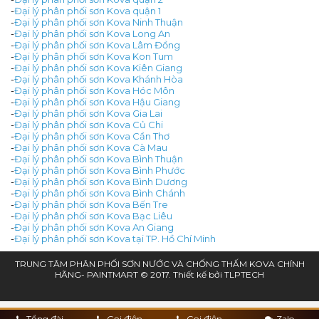
-
Đại lý phân phối sơn Kova quận 1
-
Đại lý phân phối sơn Kova Ninh Thuận
-
Đại lý phân phối sơn Kova Long An
-
Đại lý phân phối sơn Kova Lâm Đồng
-
Đại lý phân phối sơn Kova Kon Tum
-
Đại lý phân phối sơn Kova Kiên Giang
-
Đại lý phân phối sơn Kova Khánh Hòa
-
Đại lý phân phối sơn Kova Hóc Môn
-
Đại lý phân phối sơn Kova Hậu Giang
-
Đại lý phân phối sơn Kova Gia Lai
-
Đại lý phân phối sơn Kova Củ Chi
-
Đại lý phân phối sơn Kova Cần Thơ
-
Đại lý phân phối sơn Kova Cà Mau
-
Đại lý phân phối sơn Kova Bình Thuận
-
Đại lý phân phối sơn Kova Bình Phước
-
Đại lý phân phối sơn Kova Bình Dương
-
Đại lý phân phối sơn Kova Bình Chánh
-
Đại lý phân phối sơn Kova Bến Tre
-
Đại lý phân phối sơn Kova Bạc Liêu
-
Đại lý phân phối sơn Kova An Giang
-
Đại lý phân phối sơn Kova tại TP. Hồ Chí Minh
TRUNG TÂM PHÂN PHỐI SƠN NƯỚC VÀ CHỐNG THẤM KOVA CHÍNH
HÃNG- PAINTMART © 2017. Thiết kế bởi
TLPTECH
Tổng đài
Gọi điện
Gọi điện
Zalo