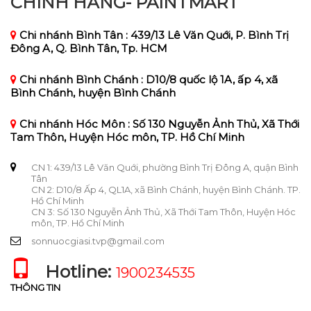
CHÍNH HÃNG- PAINTMART
Chi nhánh Bình Tân : 439/13 Lê Văn Quới, P. Bình Trị
Đông A, Q. Bình Tân, Tp. HCM
Chi nhánh Bình Chánh : D10/8 quốc lộ 1A, ấp 4, xã
Bình Chánh, huyện Bình Chánh
Chi nhánh Hóc Môn : Số 130 Nguyễn Ảnh Thủ, Xã Thới
Tam Thôn, Huyện Hóc môn, TP. Hồ Chí Minh
CN 1: 439/13 Lê Văn Quới, phường Bình Trị Đông A, quận Bình
Tân
CN 2: D10/8 Ấp 4, QL1A, xã Bình Chánh, huyện Bình Chánh. TP.
Hồ Chí Minh
CN 3: Số 130 Nguyễn Ảnh Thủ, Xã Thới Tam Thôn, Huyện Hóc
môn, TP. Hồ Chí Minh
sonnuocgiasi.tvp@gmail.com
Hotline:
1900234535
THÔNG TIN