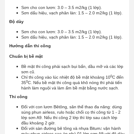
Sơn cho con lươn: 3.0 – 3.5 m2/kg (1 lớp).
Sơn dấu hiệu, vạch phân làn: 1.5 – 2.0 m2/kg (1 lớp).
Độ dày
Sơn cho con lươn: 3.0 – 3.5 m2/kg (1 lớp).
Sơn dấu hiệu, vạch phân làn: 1.5 – 2.0 m2/kg (1 lớp).
Hướng dẫn thi công
Chuẩn bị bề mặt
Bề mặt thi công phải sạch bụi bẩn, dầu mỡ và các lớp
sơn cũ.
0
Chỉ thi công vào lúc nhiệt độ bề mặt khoảng 10
C đến
0
35
C. Nếu bề mặt thi công quá khô nóng thì phải tiến
hành làm nguội và làm ẩm bề mặt bằng nước sạch.
Thi công
Đối với con lươn Bêtông, sân thể thao đa năng: dùng
súng phun airless, rulo hoặc chổi cọ thi công từ 1 - 2
lớp sơn A9. Nếu thi công 2 lớp thì lớp sau cách lớp
đầu khoảng 2 giờ.
Đối với sàn đường bê tông và nhựa Bitum
:
vận hành
máy phun airless cao áp phủ 01 lớp sơn A9 với độ dày