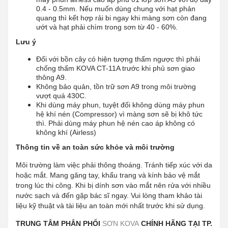
0.4 - 0.5mm. Nếu muốn dùng chung với hạt phản
quang thì kết hợp rải bi ngay khi màng sơn còn đang
ướt và hạt phải chìm trong sơn từ 40 - 60%.
Lưu ý
Đối với bồn cây có hiện tượng thấm ngược thì phải
chống thấm KOVA CT-11A trước khi phủ sơn giao
thông A9.
Không bảo quản, tồn trữ sơn A9 trong môi trường
vượt quá 430C.
Khi dùng máy phun, tuyệt đối không dùng máy phun
hệ khí nén (Compressor) vì màng sơn sẽ bị khô tức
thì. Phải dùng máy phun hệ nén cao áp không có
không khí (Airless)
Thông tin về an toàn sức khỏe và môi trường
Môi trường làm việc phải thông thoáng. Tránh tiếp xúc với da
hoặc mắt. Mang găng tay, khẩu trang và kính bảo vệ mắt
trong lúc thi công. Khi bị dính sơn vào mắt nên rửa với nhiều
nước sạch và đến gặp bác sĩ ngay. Vui lòng tham khảo tài
liệu kỹ thuật và tài liệu an toàn mới nhất trước khi sử dụng.
TRUNG TÂM PHÂN PHỐI
SƠN KOVA
CHÍNH HÃNG TẠI TP.