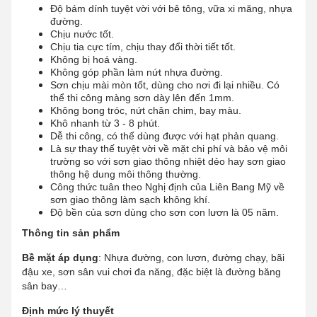
Độ bám dính tuyệt vời với bê tông, vữa xi măng, nhựa
đường.
Chịu nước tốt.
Chịu tia cực tím, chịu thay đổi thời tiết tốt.
Không bị hoá vàng.
Không góp phần làm nứt nhựa đường.
Sơn chịu mài mòn tốt, dùng cho nơi đi lại nhiều. Có
thể thi công màng sơn dày lên đến 1mm.
Không bong tróc, nứt chân chim, bay màu.
Khô nhanh từ 3 - 8 phút.
Dễ thi công, có thể dùng được với hạt phản quang.
Là sự thay thế tuyệt vời về mặt chi phí và bảo vệ môi
trường so với sơn giao thông nhiệt dẻo hay sơn giao
thông hệ dung môi thông thường.
Công thức tuân theo Nghị định của Liên Bang Mỹ về
sơn giao thông làm sạch không khí.
Độ bền của sơn dùng cho sơn con lươn là 05 năm.
Thông tin sản phẩm
Bề mặt áp dụng
: Nhựa đường, con lươn, đường chạy, bãi
đậu xe, sơn sân vui chơi đa năng, đặc biệt là đường băng
sân bay…
Định mức lý thuyết