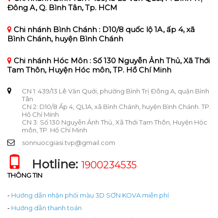
Đông A, Q. Bình Tân, Tp. HCM
Chi nhánh Bình Chánh : D10/8 quốc lộ 1A, ấp 4, xã
Bình Chánh, huyện Bình Chánh
Chi nhánh Hóc Môn : Số 130 Nguyễn Ảnh Thủ, Xã Thới
Tam Thôn, Huyện Hóc môn, TP. Hồ Chí Minh
CN 1: 439/13 Lê Văn Quới, phường Bình Trị Đông A, quận Bình
Tân
CN 2: D10/8 Ấp 4, QL1A, xã Bình Chánh, huyện Bình Chánh. TP.
Hồ Chí Minh
CN 3: Số 130 Nguyễn Ảnh Thủ, Xã Thới Tam Thôn, Huyện Hóc
môn, TP. Hồ Chí Minh
sonnuocgiasi.tvp@gmail.com
Hotline:
1900234535
THÔNG TIN
-
Hướng dẫn nhận phối màu 3D SƠN KOVA miễn phí
-
Hướng dẫn thanh toán