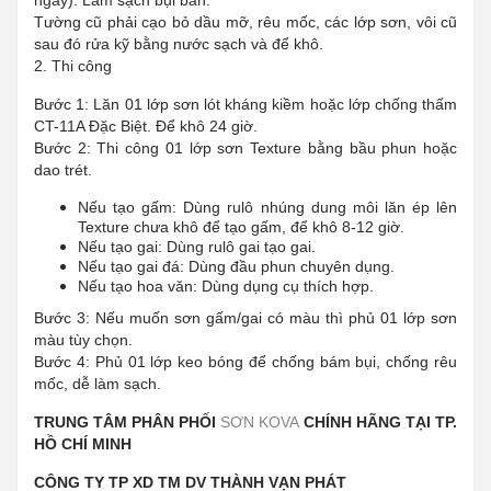
ngày). Làm sạch bụi bẩn.
Tường cũ phải cạo bỏ dầu mỡ, rêu mốc, các lớp sơn, vôi cũ
sau đó rửa kỹ bằng nước sạch và để khô.
2. Thi công
Bước 1: Lăn 01 lớp sơn lót kháng kiềm hoặc lớp chống thấm
CT-11A Đặc Biệt. Để khô 24 giờ.
Bước 2: Thi công 01 lớp sơn Texture bằng bầu phun hoặc
dao trét.
Nếu tạo gấm: Dùng rulô nhúng dung môi lăn ép lên
Texture chưa khô để tạo gấm, để khô 8-12 giờ.
Nếu tạo gai: Dùng rulô gai tạo gai.
Nếu tạo gai đá: Dùng đầu phun chuyên dụng.
Nếu tạo hoa văn: Dùng dụng cụ thích hợp.
Bước 3: Nếu muốn sơn gấm/gai có màu thì phủ 01 lớp sơn
màu tùy chọn.
Bước 4: Phủ 01 lớp keo bóng để chống bám bụi, chống rêu
mốc, dễ làm sạch.
TRUNG TÂM PHÂN PHỐI
SƠN KOVA
CHÍNH HÃNG TẠI TP.
HỒ CHÍ MINH
CÔNG TY TP XD TM DV THÀNH VẠN PHÁT