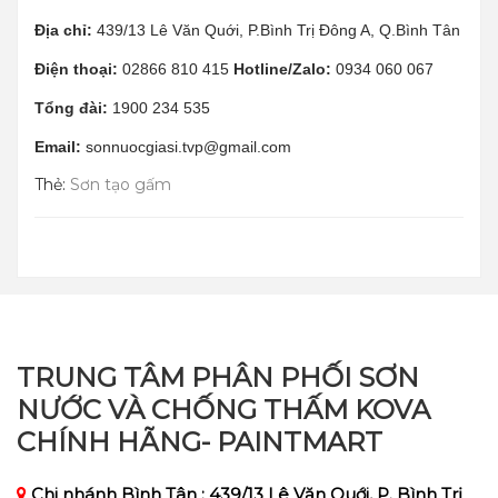
Địa chỉ:
439/13 Lê Văn Quới, P.Bình Trị Đông A, Q.Bình Tân
Điện thoại:
02866 810 415
Hotline/Zalo:
0934 060 067
Tổng đài:
1900 234 535
Email:
sonnuocgiasi.tvp@gmail.com
Thẻ:
Sơn tạo gấm
TRUNG TÂM PHÂN PHỐI SƠN
NƯỚC VÀ CHỐNG THẤM KOVA
CHÍNH HÃNG- PAINTMART
Chi nhánh Bình Tân : 439/13 Lê Văn Quới, P. Bình Trị