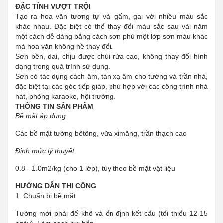
ĐẶC TÍNH VƯỢT TRỘI
Tạo ra hoa văn tương tự vải gấm, gai với nhiều màu sắc
khác nhau. Đặc biệt có thể thay đổi màu sắc sau vài năm
một cách dễ dàng bằng cách sơn phủ một lớp sơn màu khác
mà hoa văn không hề thay đổi.
Sơn bền, dai, chịu được chùi rửa cao, không thay đổi hình
dạng trong quá trình sử dụng.
Sơn có tác dụng cách âm, tán xạ âm cho tường và trần nhà,
đặc biệt tại các góc tiếp giáp, phù hợp với các công trình nhà
hát, phòng karaoke, hội trường.
THÔNG TIN SẢN PHẨM
Bề mặt áp dụng
Các bề mặt tường bêtông, vữa ximăng, trần thạch cao
Định mức lý thuyết
0.8 - 1.0m2/kg (cho 1 lớp), tùy theo bề mặt vật liệu
HƯỚNG DẪN THI CÔNG
1. Chuẩn bị bề mặt
Tường mới phải để khô và ổn định kết cấu (tối thiểu 12-15