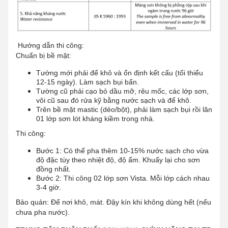
Hướng dẫn thi công:
Chuẩn bị bề mặt:
Tường mới phải để khô và ổn định kết cấu (tối thiểu
12-15 ngày). Làm sạch bụi bẩn.
Tường cũ phải cạo bỏ dầu mỡ, rêu mốc, các lớp sơn,
vôi cũ sau đó rửa kỹ bằng nước sạch và để khô.
Trên bề mặt mastic (dẻo/bột), phải làm sạch bụi rồi lăn
01 lớp sơn lót kháng kiềm trong nhà.
Thi công:
Bước 1: Có thể pha thêm 10-15% nước sạch cho vừa
độ đặc tùy theo nhiệt độ, độ ẩm. Khuấy lại cho sơn
đồng nhất.
Bước 2: Thi công 02 lớp sơn Vista. Mỗi lớp cách nhau
3-4 giờ.
Bảo quản: Để nơi khô, mát. Đậy kín khi không dùng hết (nếu
chưa pha nước).