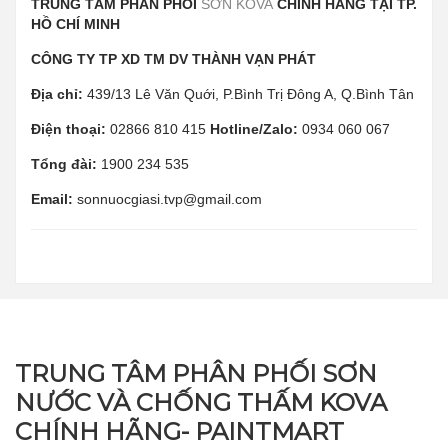
TRUNG TÂM PHÂN PHỐI
SƠN KOVA
CHÍNH HÃNG TẠI TP.
HỒ CHÍ MINH
CÔNG TY TP XD TM DV THÀNH VẠN PHÁT
Địa chỉ:
439/13 Lê Văn Quới, P.Bình Trị Đông A, Q.Bình Tân
Điện thoại:
02866 810 415
Hotline/Zalo:
0934 060 067
Tổng đài:
1900 234 535
Email:
sonnuocgiasi.tvp@gmail.com
TRUNG TÂM PHÂN PHỐI SƠN
NƯỚC VÀ CHỐNG THẤM KOVA
CHÍNH HÃNG- PAINTMART