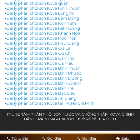
-
Đại lý phân phối sơn Kova quận 1
-
Đại lý phân phối sơn Kova Ninh Thuận
-
Đại lý phân phối sơn Kova Long An
-
Đại lý phân phối sơn Kova Lâm Đồng
-
Đại lý phân phối sơn Kova Kon Tum
-
Đại lý phân phối sơn Kova Kiên Giang
-
Đại lý phân phối sơn Kova Khánh Hòa
-
Đại lý phân phối sơn Kova Hóc Môn
-
Đại lý phân phối sơn Kova Hậu Giang
-
Đại lý phân phối sơn Kova Gia Lai
-
Đại lý phân phối sơn Kova Củ Chi
-
Đại lý phân phối sơn Kova Cần Thơ
-
Đại lý phân phối sơn Kova Cà Mau
-
Đại lý phân phối sơn Kova Bình Thuận
-
Đại lý phân phối sơn Kova Bình Phước
-
Đại lý phân phối sơn Kova Bình Dương
-
Đại lý phân phối sơn Kova Bình Chánh
-
Đại lý phân phối sơn Kova Bến Tre
-
Đại lý phân phối sơn Kova Bạc Liêu
-
Đại lý phân phối sơn Kova An Giang
-
Đại lý phân phối sơn Kova tại TP. Hồ Chí Minh
TRUNG TÂM PHÂN PHỐI SƠN NƯỚC VÀ CHỐNG THẤM KOVA CHÍNH
HÃNG- PAINTMART © 2017. Thiết kế bởi
TLPTECH
Tổng đài
Gọi điện
Gọi điện
Zalo