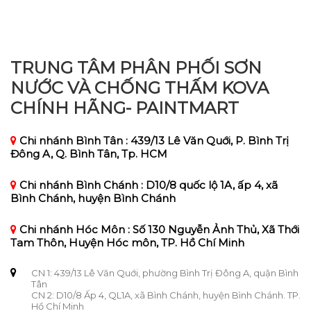
TRUNG TÂM PHÂN PHỐI SƠN
NƯỚC VÀ CHỐNG THẤM KOVA
CHÍNH HÃNG- PAINTMART
Chi nhánh Bình Tân : 439/13 Lê Văn Quới, P. Bình Trị
Đông A, Q. Bình Tân, Tp. HCM
Chi nhánh Bình Chánh : D10/8 quốc lộ 1A, ấp 4, xã
Bình Chánh, huyện Bình Chánh
Chi nhánh Hóc Môn : Số 130 Nguyễn Ảnh Thủ, Xã Thới
Tam Thôn, Huyện Hóc môn, TP. Hồ Chí Minh
CN 1: 439/13 Lê Văn Quới, phường Bình Trị Đông A, quận Bình
Tân
CN 2: D10/8 Ấp 4, QL1A, xã Bình Chánh, huyện Bình Chánh. TP.
Hồ Chí Minh