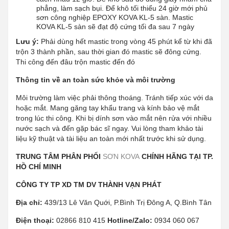
phẳng, làm sạch bụi. Để khô tối thiểu 24 giờ mới phủ
sơn công nghiệp EPOXY KOVA KL-5 sàn. Mastic
KOVA KL-5 sàn sẽ đạt độ cứng tối đa sau 7 ngày
Lưu ý:
Phải dùng hết mastic trong vòng 45 phút kể từ khi đã
trộn 3 thành phần, sau thời gian đó mastic sẽ đông cứng.
Thi công đến đâu trộn mastic đến đó
Thông tin về an toàn sức khỏe và môi trường
Môi trường làm việc phải thông thoáng. Tránh tiếp xúc với da
hoặc mắt. Mang găng tay khẩu trang và kính bảo vệ mắt
trong lúc thi công. Khi bị dính sơn vào mắt nên rửa với nhiều
nước sạch và đến gặp bác sĩ ngay. Vui lòng tham khảo tài
liệu kỹ thuật và tài liệu an toàn mới nhất trước khi sử dụng.
TRUNG TÂM PHÂN PHỐI
SƠN KOVA
CHÍNH HÃNG TẠI TP.
HỒ CHÍ MINH
CÔNG TY TP XD TM DV THÀNH VẠN PHÁT
Địa chỉ:
439/13 Lê Văn Quới, P.Bình Trị Đông A, Q.Bình Tân
Điện thoại:
02866 810 415
Hotline/Zalo:
0934 060 067