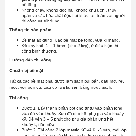
bê tông.
Không cháy, không độc hại, không chứa chì, thủy
ngân và các hóa chất độc hại khác, an toàn với người
thi công và sử dụng
Thông tin sản phẩm
Bề mặt áp dụng: Các bề mặt bê tông, vữa xi măng.
Độ dày khô: 1 – 1.5mm (cho 2 lớp), ở điều kiện thi
công bình thường.
Hướng dẫn thi công
Chuẩn bị bề mặt
Tất cả các bề mặt phải được làm sạch bụi bẩn, dầu mỡ, rêu
mốc, vôi, sơn cũ. Sau đó rửa lại sàn bằng nước sạch.
Thi công
Bước 1: Lấy thành phần bột cho từ từ vào phần lỏng,
vừa đổ vừa khuấy. Sau đó cho hết phụ gia vào khuấy
kỹ. Để yên 3 – 5 phút cho phụ gia phản ứng hết,
khuấy lại lần nữa.
Bước 2: Thi công 2 lớp mastic KOVA KL-5 sàn, mỗi lớp
cách nhau 12 giờ. Để khô sau đó dùng giấy nhám chà