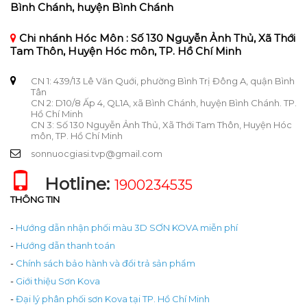
Bình Chánh, huyện Bình Chánh
Chi nhánh Hóc Môn : Số 130 Nguyễn Ảnh Thủ, Xã Thới
Tam Thôn, Huyện Hóc môn, TP. Hồ Chí Minh
CN 1: 439/13 Lê Văn Quới, phường Bình Trị Đông A, quận Bình
Tân
CN 2: D10/8 Ấp 4, QL1A, xã Bình Chánh, huyện Bình Chánh. TP.
Hồ Chí Minh
CN 3: Số 130 Nguyễn Ảnh Thủ, Xã Thới Tam Thôn, Huyện Hóc
môn, TP. Hồ Chí Minh
sonnuocgiasi.tvp@gmail.com
Hotline:
1900234535
THÔNG TIN
-
Hướng dẫn nhận phối màu 3D SƠN KOVA miễn phí
-
Hướng dẫn thanh toán
-
Chính sách bảo hành và đổi trả sản phẩm
-
Giới thiệu Sơn Kova
-
Đại lý phân phối sơn Kova tại TP. Hồ Chí Minh