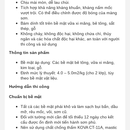
Chịu mài mòn, dễ lau chùi.
Tích hợp khả năng kháng khuẩn, kháng nấm mốc
vượt trội. Có thể điều chỉnh được độ bóng của màng
sơn.
Bám dính tốt trên bề mặt vữa xi măng, bê tông, sắt
thép, gỗ
Không cháy, không độc hại, không chứa chì, thủy
ngân và các hóa chất độc hại khác, an toàn với người
thi công và sử dụng
Thông tin sản phẩm
Bề mặt áp dụng: Các bề mặt bê tông, vữa xi măng,
kim loại, gỗ.
Định mức lý thuyết: 4.0 – 5.0m2/kg (cho 2 lớp), tùy
theo bề mặt vật liệu.
Hướng dẫn thi công
Chuẩn bị bề mặt
Tất cả các bề mặt phải khô và làm sạch bụi bẩn, dầu
mỡ, rêu mốc, vôi, sơn cũ.
Đối với tường mới cần để tối thiểu 12 ngày cho kết
cấu được ổn định mới tiến hành sơn phủ.
Nên sử dụng chất chống thấm KOVA CT-11A, mastic