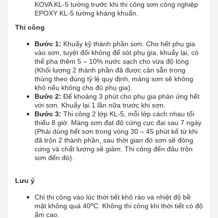
KOVA KL-5 tường trước khi thi công sơn công nghiệp
EPOXY KL-5 tường kháng khuẩn.
Thi công
Bước 1:
Khuấy kỹ thành phần sơn. Cho hết phụ gia
vào sơn, tuyệt đối không để sót phụ gia, khuấy lại, có
thể pha thêm 5 – 10% nước sạch cho vừa độ lỏng
(Khối lượng 2 thành phần đã được cân sẵn trong
thùng theo đúng tỷ lệ quy định, màng sơn sẽ không
khô nếu không cho đủ phụ gia).
Bước 2:
Để khoảng 3 phút cho phụ gia phản ứng hết
với sơn. Khuấy lại 1 lần nữa trước khi sơn.
Bước 3:
Thi công 2 lớp KL-5, mỗi lớp cách nhau tối
thiểu 8 giờ. Màng sơn đạt độ cứng cực đại sau 7 ngày
(Phải dùng hết sơn trong vòng 30 – 45 phút kể từ khi
đã trộn 2 thành phần, sau thời gian đó sơn sẽ đông
cứng và chất lượng sẽ giảm. Thi công đến đâu trộn
sơn đến đó).
Lưu ý
Chỉ thi công vào lúc thời tiết khô ráo và nhiệt độ bề
o
mặt không quá 40
C. Không thi công khi thời tiết có độ
ẩm cao.