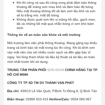
Khi thi công và sau thi công xong phải đảm bảo thông
thoáng để màng sơn mau khô và đảm bảo độ bóng.
Nếu mặt thoáng không tốt sẽ làm sơn lâu khô và sơn
sẽ bị trắng mờ, mất độ bóng.
Không được quét sơn lên xi măng hồ dầu, gạch men,
đá và những bề mặt quá nhẵn bóng vì sơn khó bám
dính
Thông tin về an toàn sức khỏe và môi trường
Môi trường làm việc phải thông thoáng. Mang găng tay khẩu
trang và kính bảo vệ mắt trong lúc thi công. Khi bị dính sơn
vào mắt nên rửa với nhiều nước sạch và đến gặp bác sĩ
ngay. Vui lòng tham khảo tài liệu kỹ thuật và tài liệu an toàn
mới nhất trước khi sử dụng.
TRUNG TÂM PHÂN PHỐI
SƠN KOVA
CHÍNH HÃNG TẠI TP.
HỒ CHÍ MINH
CÔNG TY TP XD TM DV THÀNH VẠN PHÁT
Địa chỉ:
439/13 Lê Văn Quới, P.Bình Trị Đông A, Q.Bình Tân
Điện thoại:
02866 810 415
Hotline/Zalo:
0934 060 067