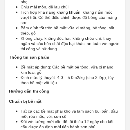
nhẹ.
Chịu mài mòn, dễ lau chùi.
Tích hợp khả năng kháng khuẩn, kháng nấm mốc
vượt trội. Có thể điều chỉnh được độ bóng của màng
sơn.
Bám dính tốt trên bề mặt vữa xi măng, bê tông, sắt
thép, gỗ
Không cháy, không độc hại, không chứa chì, thủy
ngân và các hóa chất độc hại khác, an toàn với người
thi công và sử dụng
Thông tin sản phẩm
Bề mặt áp dụng: Các bề mặt bê tông, vữa xi măng,
kim loại, gỗ.
Định mức lý thuyết: 4.0 – 5.0m2/kg (cho 2 lớp), tùy
theo bề mặt vật liệu.
Hướng dẫn thi công
Chuẩn bị bề mặt
Tất cả các bề mặt phải khô và làm sạch bụi bẩn, dầu
mỡ, rêu mốc, vôi, sơn cũ.
Đối với tường mới cần để tối thiểu 12 ngày cho kết
cấu được ổn định mới tiến hành sơn phủ.