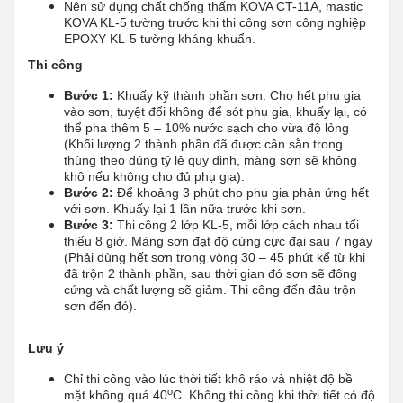
Nên sử dụng chất chống thấm KOVA CT-11A, mastic
KOVA KL-5 tường trước khi thi công sơn công nghiệp
EPOXY KL-5 tường kháng khuẩn.
Thi công
Bước 1:
Khuấy kỹ thành phần sơn. Cho hết phụ gia
vào sơn, tuyệt đối không để sót phụ gia, khuấy lại, có
thể pha thêm 5 – 10% nước sạch cho vừa độ lỏng
(Khối lượng 2 thành phần đã được cân sẵn trong
thùng theo đúng tỷ lệ quy định, màng sơn sẽ không
khô nếu không cho đủ phụ gia).
Bước 2:
Để khoảng 3 phút cho phụ gia phản ứng hết
với sơn. Khuấy lại 1 lần nữa trước khi sơn.
Bước 3:
Thi công 2 lớp KL-5, mỗi lớp cách nhau tối
thiểu 8 giờ. Màng sơn đạt độ cứng cực đại sau 7 ngày
(Phải dùng hết sơn trong vòng 30 – 45 phút kể từ khi
đã trộn 2 thành phần, sau thời gian đó sơn sẽ đông
cứng và chất lượng sẽ giảm. Thi công đến đâu trộn
sơn đến đó).
Lưu ý
Chỉ thi công vào lúc thời tiết khô ráo và nhiệt độ bề
o
mặt không quá 40
C. Không thi công khi thời tiết có độ