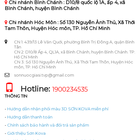
Chi nhánh Bình Chánh : D10/8 quốc lộ 1A, ấp 4, xã
Bình Chánh, huyện Bình Chánh
Chi nhánh Hóc Môn : Số 130 Nguyễn Ảnh Thủ, Xã Thới
Tam Thôn, Huyện Hóc môn, TP. Hồ Chí Minh
CN 1: 439/13 Lê Văn Quới, phường Bình Trị Đông A, quận Bình
Tân
CN 2: D10/8 Ấp 4, QL1A, xã Bình Chánh, huyện Bình Chánh. TP.
Hồ Chí Minh
CN 3: Số 130 Nguyễn Ảnh Thủ, Xã Thới Tam Thôn, Huyện Hóc
môn, TP. Hồ Chí Minh
sonnuocgiasi.tvp@gmail.com
Hotline:
1900234535
THÔNG TIN
-
Hướng dẫn nhận phối màu 3D SƠN KOVA miễn phí
-
Hướng dẫn thanh toán
-
Chính sách bảo hành và đổi trả sản phẩm
-
Giới thiệu Sơn Kova