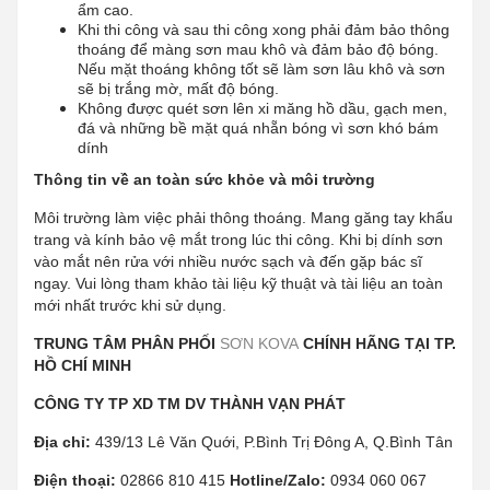
ẩm cao.
Khi thi công và sau thi công xong phải đảm bảo thông
thoáng để màng sơn mau khô và đảm bảo độ bóng.
Nếu mặt thoáng không tốt sẽ làm sơn lâu khô và sơn
sẽ bị trắng mờ, mất độ bóng.
Không được quét sơn lên xi măng hồ dầu, gạch men,
đá và những bề mặt quá nhẵn bóng vì sơn khó bám
dính
Thông tin về an toàn sức khỏe và môi trường
Môi trường làm việc phải thông thoáng. Mang găng tay khẩu
trang và kính bảo vệ mắt trong lúc thi công. Khi bị dính sơn
vào mắt nên rửa với nhiều nước sạch và đến gặp bác sĩ
ngay. Vui lòng tham khảo tài liệu kỹ thuật và tài liệu an toàn
mới nhất trước khi sử dụng.
TRUNG TÂM PHÂN PHỐI
SƠN KOVA
CHÍNH HÃNG TẠI TP.
HỒ CHÍ MINH
CÔNG TY TP XD TM DV THÀNH VẠN PHÁT
Địa chỉ:
439/13 Lê Văn Quới, P.Bình Trị Đông A, Q.Bình Tân
Điện thoại:
02866 810 415
Hotline/Zalo:
0934 060 067