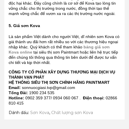
độc hại khác. Đây cũng chính là cơ sở để Kova tạo lòng tin
vững chắc cho thị trường trong nước, đồng thời tạo thế
mạnh vững chắc để vươn xa ra các thị trường nước ngoài.
5. Giá sơn Kova
Là sản phẩm Việt dành cho người Việt, dĩ nhiên sơn Kova có
giá thành ưu đãi hơn rất nhiều so với các thương hiệu ngoại
nhập khác. Quý khách có thể tham khảo
bảng giá sơn
Kova online
tại siêu thị sơn Paintmart hoặc liên hệ trực tiếp
đến chúng tôi thông qua thông tin bên dưới để được tư vấn
chi tiết và kịp thời nhất.
CÔNG TY CỔ PHẦN XÂY DỰNG THƯƠNG MẠI DỊCH VỤ
THÀNH VẠN PHÁT
HỆ THỐNG SIÊU THỊ SƠN CHÍNH HÃNG PAINTMART
Email:
sonnuocgiasi.tvp@gmail.com
Tổng Đài:
1900 234 535
Hotline:
0902 359 377/ 0934 060 067 .
Điện thoại:
02866
810 415
Dánh dấu:
Sơn Kova
,
Chất lượng sơn Kova