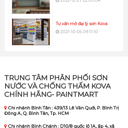
2022-12-27 22:00:04
Tư vấn mở đại lý sơn Kova
2021-10-05 09:11:10
TRUNG TÂM PHÂN PHỐI SƠN
NƯỚC VÀ CHỐNG THẤM KOVA
CHÍNH HÃNG- PAINTMART
Chi nhánh Bình Tân : 439/13 Lê Văn Quới, P. Bình Trị
Đông A, Q. Bình Tân, Tp. HCM
Chi nhánh Bình Chánh : D10/8 quốc lộ 1A, ấp 4, xã