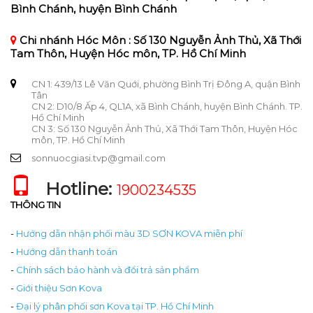
Bình Chánh, huyện Bình Chánh
Chi nhánh Hóc Môn : Số 130 Nguyễn Ảnh Thủ, Xã Thới
Tam Thôn, Huyện Hóc môn, TP. Hồ Chí Minh
CN 1: 439/13 Lê Văn Quới, phường Bình Trị Đông A, quận Bình
Tân
CN 2: D10/8 Ấp 4, QL1A, xã Bình Chánh, huyện Bình Chánh. TP.
Hồ Chí Minh
CN 3: Số 130 Nguyễn Ảnh Thủ, Xã Thới Tam Thôn, Huyện Hóc
môn, TP. Hồ Chí Minh
sonnuocgiasi.tvp@gmail.com
Hotline:
1900234535
THÔNG TIN
-
Hướng dẫn nhận phối màu 3D SƠN KOVA miễn phí
-
Hướng dẫn thanh toán
-
Chính sách bảo hành và đổi trả sản phẩm
-
Giới thiệu Sơn Kova
-
Đại lý phân phối sơn Kova tại TP. Hồ Chí Minh