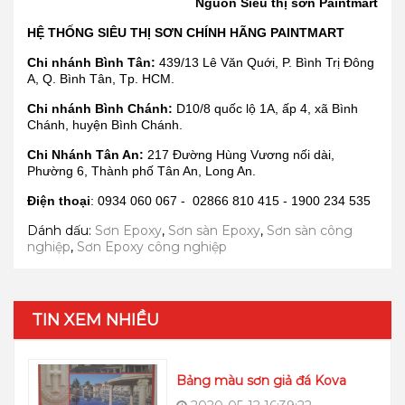
Nguồn Siêu thị sơn Paintmart
HỆ THỐNG SIÊU THỊ SƠN CHÍNH HÃNG PAINTMART
Chi nhánh Bình Tân:
439/13 Lê Văn Quới, P. Bình Trị Đông
A, Q. Bình Tân, Tp. HCM.
Chi nhánh Bình Chánh:
D10/8 quốc lộ 1A, ấp 4, xã Bình
Chánh, huyện Bình Chánh.
Chi Nhánh Tân An:
217 Đường Hùng Vương nối dài,
Phường 6, Thành phố Tân An, Long An.
Điện thoại
: 0934 060 067 - 02866 810 415 - 1900 234 535
Dánh dấu:
Sơn Epoxy
,
Sơn sàn Epoxy
,
Sơn sàn công
nghiệp
,
Sơn Epoxy công nghiệp
TIN XEM NHIỀU
Bảng màu sơn giả đá Kova