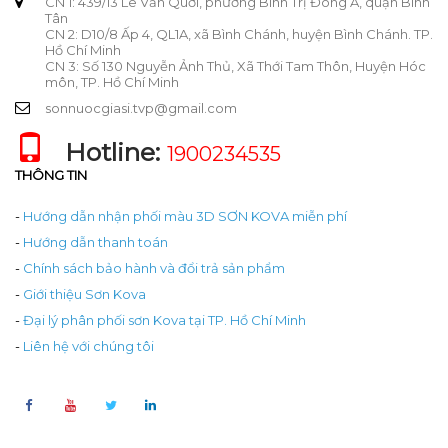
CN 1: 439/13 Lê Văn Quới, phường Bình Trị Đông A, quận Bình
Tân
CN 2: D10/8 Ấp 4, QL1A, xã Bình Chánh, huyện Bình Chánh. TP.
Hồ Chí Minh
CN 3: Số 130 Nguyễn Ảnh Thủ, Xã Thới Tam Thôn, Huyện Hóc
môn, TP. Hồ Chí Minh
sonnuocgiasi.tvp@gmail.com
Hotline:
1900234535
THÔNG TIN
-
Hướng dẫn nhận phối màu 3D SƠN KOVA miễn phí
-
Hướng dẫn thanh toán
-
Chính sách bảo hành và đổi trả sản phẩm
-
Giới thiệu Sơn Kova
-
Đại lý phân phối sơn Kova tại TP. Hồ Chí Minh
-
Liên hệ với chúng tôi