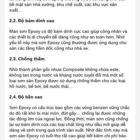
bề mặt sàn nhà xưởng, khu chế xuất, các khu vực sản
xuất…
2.2. Độ bám dính cao
Màn sơn Epoxy có độ bám dính cực cao giúp công nhân và
các thiết bị di chuyển dễ dàng cũng như an toàn hơn. Nhờ
yếu tố này mà sơn Epoxy cũng thường được ứng dụng cho
sàn các tầng hầm dốc cũng như nhà xe.
2.3. Chống thấm
Nhờ thành phần gốc nhựa Composite không chứa este,
không tan trong nước và kháng nước tuyệt đối mà một số
loại sơn sàn Epoxy được sử dụng chống thấm cho các loại
hồ nước, bể bơi, bể nước thải…
2.4. Độ bền cao
Sơn Epoxy có cấu trúc bao gồm các vòng benzen vững chắc
do đó rất khó bị mài mòn, đứt gãy… chống lại được những
tác động lớn của ngoại lực. Đồng thời, màn sơn cũng chống
lại sự bám dính của các loại chất lỏng như dầu mỡ giúp dễ
dàng vệ sinh trong quá trình sản xuất. Nhờ đặc tính này mà
sơn sàn Epoxy có tuổi thọ rất cao giúp tiết kiệm chi phí bảo