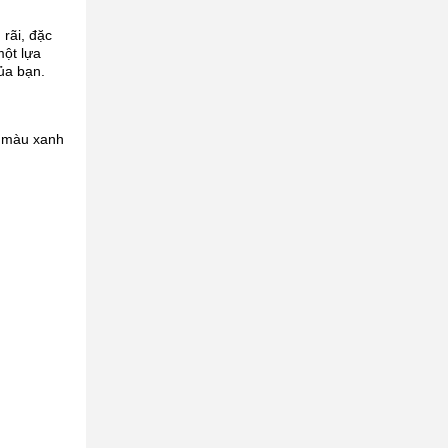
rãi, đặc
một lựa
ủa bạn.
g màu xanh