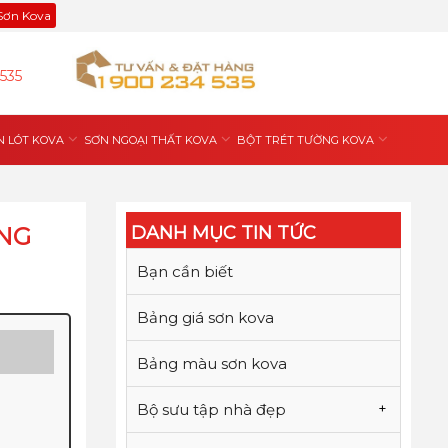
 Sơn Kova
535
N LÓT KOVA
SƠN NGOẠI THẤT KOVA
BỘT TRÉT TƯỜNG KOVA
NG
DANH MỤC TIN TỨC
Bạn cần biết
Bảng giá sơn kova
Bảng màu sơn kova
Bộ sưu tập nhà đẹp
+