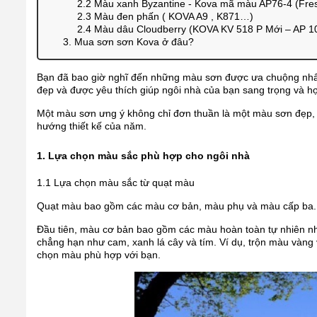
2.2 Màu xanh Byzantine - Kova mã màu AP76-4 (Fresh
2.3 Màu đen phấn ( KOVA A9 , K871…)
2.4 Màu dâu Cloudberry (KOVA KV 518 P Mới – AP 1
3. Mua sơn sơn Kova ở đâu?
Bạn đã bao giờ nghĩ đến những màu sơn được ưa chuộng nhất 
đẹp và được yêu thích giúp ngôi nhà của bạn sang trọng và h
Một màu sơn ưng ý không chỉ đơn thuần là một màu sơn đẹp, h
hướng thiết kế của năm.
1. Lựa chọn màu sắc phù hợp cho ngôi nhà
1.1 Lựa chọn màu sắc từ quạt màu
Quạt màu bao gồm các màu cơ bản, màu phụ và màu cấp ba. 
Đầu tiên, màu cơ bản bao gồm các màu hoàn toàn tự nhiên nh
chẳng hạn như cam, xanh lá cây và tím. Ví dụ, trộn màu vàng v
chọn màu phù hợp với bạn.