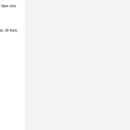
ể làm cho
ực rỡ hơn,