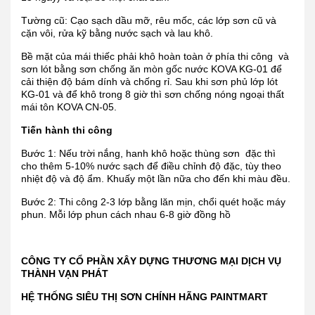
Tường cũ: Cạo sạch dầu mỡ, rêu mốc, các lớp sơn cũ và
cặn vôi, rửa kỹ bằng nước sạch và lau khô.
Bề mặt của mái thiếc phải khô hoàn toàn ở phía thi công và
sơn lót bằng sơn chống ăn mòn gốc nước KOVA KG-01 để
cải thiện độ bám dính và chống rỉ. Sau khi sơn phủ lớp lót
KG-01 và để khô trong 8 giờ thì sơn chống nóng ngoại thất
mái tôn KOVA CN-05.
Tiến hành thi công
Bước 1: Nếu trời nắng, hanh khô hoặc thùng sơn đặc thì
cho thêm 5-10% nước sạch để điều chỉnh độ đặc, tùy theo
nhiệt độ và độ ẩm. Khuấy một lần nữa cho đến khi màu đều.
Bước 2: Thi công 2-3 lớp bằng lăn mịn, chổi quét hoặc máy
phun. Mỗi lớp phun cách nhau 6-8 giờ đồng hồ
CÔNG TY CỔ PHẦN XÂY DỰNG THƯƠNG MẠI DỊCH VỤ
THÀNH VẠN PHÁT
HỆ THỐNG SIÊU THỊ SƠN CHÍNH HÃNG PAINTMART