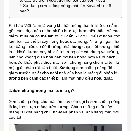
3. Các ưu điểm vượt trội nổi bật của sơn Kova
4.Sử dụng sơn chống nóng mái tôn Kova như thế
nào?
Khí hậu Việt Nam là vùng khí hậu nóng, hanh, khô do nằm
gần xích đạo nên nhận nhiều bức xạ hơn miền bắc. Và cao
điểm mùa hè có thể lên tới 40 đến 50 độ C.Nếu ở ngoài trời
lâu, bạn có thể bị say nắng hoặc say nóng. Những ngôi nhà
lợp bằng thiếc do đó thường phải hứng chịu một lượng nhiệt
lớn. Nhiệt lượng này bị giữ lại trong các vật dụng và tường,
làm cho không gian nhà bạn trở nên nóng hơn và bí bách
hơn.Để khắc phục điều này, sơn chống nóng cho mái tôn là
một giải pháp rất cần thiết. Sử dụng sơn chống nóng để
giảm truyền nhiệt cho ngôi nhà của bạn là một giải pháp lý
tưởng bên cạnh các thiết bị làm mát như điều hòa, quạt.
1.Sơn chống nóng mái tôn là gì?
Sơn chống nóng cho mái tôn hay còn gọi là sơn chống nóng
là loại sơn tạo màng trên tường. Chính những chất này
mang lại khả năng chịu nhiệt và phản xạ ánh sáng mặt trời
cực tốt.