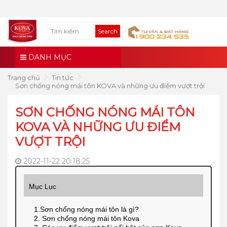
Search
DANH MỤC
Trang chủ
Tin tức
Sơn chống nóng mái tôn KOVA và những ưu điểm vượt trội
SƠN CHỐNG NÓNG MÁI TÔN
KOVA VÀ NHỮNG ƯU ĐIỂM
VƯỢT TRỘI
2022-11-22 20:18:25
Mục Lục
1.Sơn chống nóng mái tôn là gì?
2. Sơn chống nóng mái tôn Kova