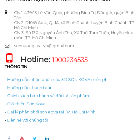
CN 1: 439/13 Lê Văn Quới, phường Bình Trị Đông A, quận Bình
Tân
CN 2: D10/8 Ấp 4, QL1A, xã Bình Chánh, huyện Bình Chánh. TP.
Hồ Chí Minh
CN 3: Số 130 Nguyễn Ảnh Thủ, Xã Thới Tam Thôn, Huyện Hóc
môn, TP. Hồ Chí Minh
sonnuocgiasi.tvp@gmail.com
Hotline:
1900234535
THÔNG TIN
-
Hướng dẫn nhận phối màu 3D SƠN KOVA miễn phí
-
Hướng dẫn thanh toán
-
Chính sách bảo hành và đổi trả sản phẩm
-
Giới thiệu Sơn Kova
-
Đại lý phân phối sơn Kova tại TP. Hồ Chí Minh
-
Liên hệ với chúng tôi