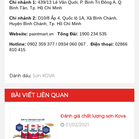
Chi nhánh 1:
439/13 Lê Văn Quới, P. Bình Trị Đông A, Q.
Bình Tân, Tp. Hồ Chí Minh
Chi nhánh 2:
D10/8 Ấp 4, Quốc lộ 1A, Xã Bình Chánh,
Huyện Bình Chánh, Tp. Hồ Chí Minh
Website:
paintmart.vn
Tổng Đài:
1900 234 535
Hotline:
0902 359 377 / 0934 060 067 .
Điện thoại:
02866
810 415
Dánh dấu:
Sơn KOVA
BÀI VIẾT LIÊN QUAN
Đánh giá chất lượng sơn Kova
01/02/2021