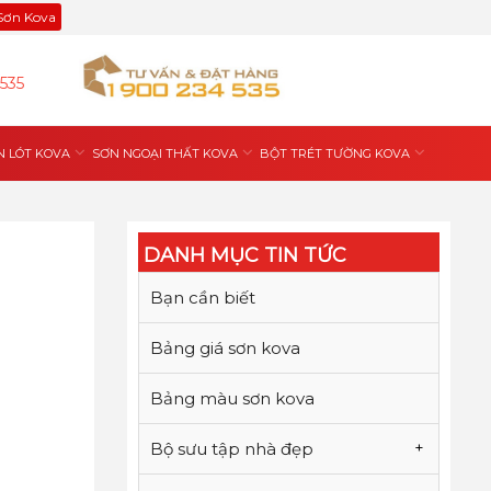
 Sơn Kova
535
N LÓT KOVA
SƠN NGOẠI THẤT KOVA
BỘT TRÉT TƯỜNG KOVA
DANH MỤC TIN TỨC
Bạn cần biết
Bảng giá sơn kova
Bảng màu sơn kova
Bộ sưu tập nhà đẹp
+