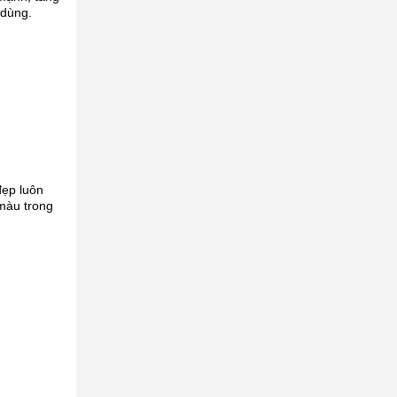
 dùng.
đẹp luôn
màu trong