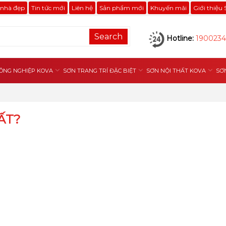
 nhà đẹp
Tin tức mới
Liên hệ
Sản phẩm mới
Khuyến mãi
Giới thiệu
Search
Hotline:
1900234
ÔNG NGHIỆP KOVA
SƠN TRANG TRÍ ĐẶC BIỆT
SƠN NỘI THẤT KOVA
SƠ
ẤT?