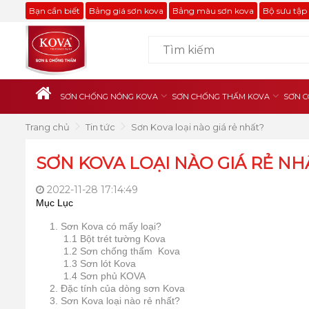
Bạn cần biết
Bảng giá sơn kova
Bảng màu sơn kova
Bộ sưu tập
SƠN CHỐNG NÓNG KOVA
SƠN CHỐNG THẤM KOVA
SƠN C
Trang chủ
Tin tức
Sơn Kova loại nào giá rẻ nhất?
SƠN KOVA LOẠI NÀO GIÁ RẺ NH
2022-11-28 17:14:49
Mục Lục
1. Sơn Kova có mấy loại?
1.1 Bột trét tường Kova
1.2 Sơn chống thấm Kova
1.3 Sơn lót Kova
1.4 Sơn phủ KOVA
2. Đặc tính của dòng sơn Kova
3. Sơn Kova loại nào rẻ nhất?