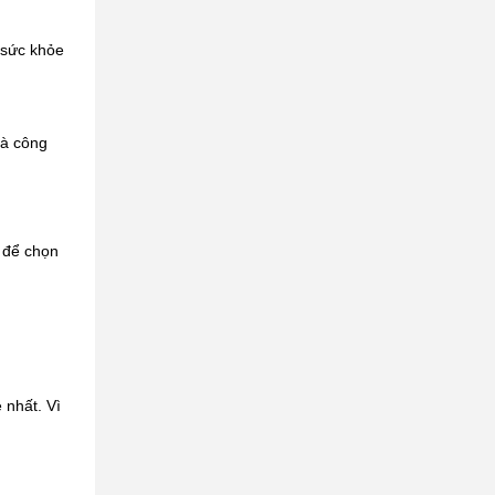
 sức khỏe
và công
 để chọn
 nhất. Vì