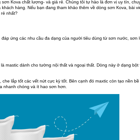
sơn Kova chất lượng- và giá rẻ. Chúng tôi tự hào là đơn vị uy tín, ch
 khách hàng. Nếu bạn đang tham khảo thêm về dòng sơn Kova, bài vi
 rẻ nhất?
áp ứng các nhu cầu đa dạng của người tiêu dùng từ sơn nước, sơn lót
i là mastic dành cho tường nội thất và ngoại thất. Dòng này ở dạng bột
, che lắp tốt các vết nứt cực kỳ tốt. Bên cạnh đó maxtic còn tạo nền b
 ra nhanh chóng và ít hao sơn hơn.