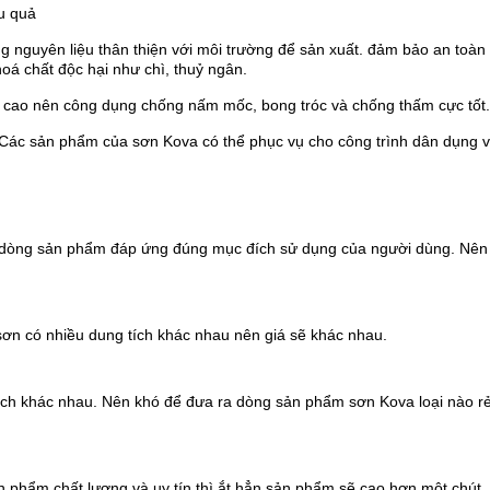
ệu quả
 nguyên liệu thân thiện với môi trường để sản xuất. đảm bảo an toàn
oá chất độc hại như chì, thuỷ ngân.
m cao nên công dụng chống nấm mốc, bong tróc và chống thấm cực tốt.
Các sản phẩm của sơn Kova có thể phục vụ cho công trình dân dụng 
 dòng sản phẩm đáp ứng đúng mục đích sử dụng của người dùng. Nên
sơn có nhiều dung tích khác nhau nên giá sẽ khác nhau.
ch khác nhau. Nên khó để đưa ra dòng sản phẩm sơn Kova loại nào rẻ
n phẩm chất lượng và uy tín thì ắt hẳn sản phẩm sẽ cao hơn một chút.