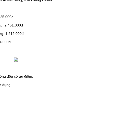
 sơn viết bảng, sơn kháng khuẩn.
725.000đ
kg: 2.451.000đ
kg: 1.212.000đ
24.000đ
óng đều có ưu điểm:
ân dụng