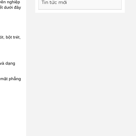
uyên nghiệp
Tin tức mới
ết dưới đây
, bột trét,
 và dạng
ề mặt phẳng