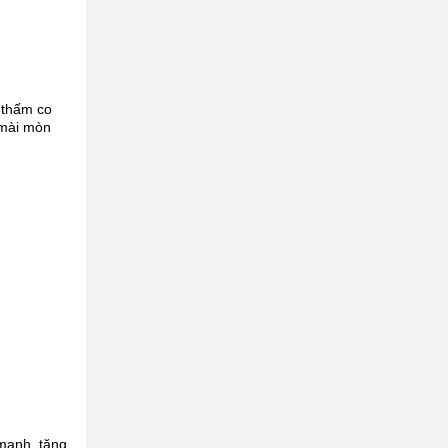
 thấm co
 mài mòn
 mạnh, tăng